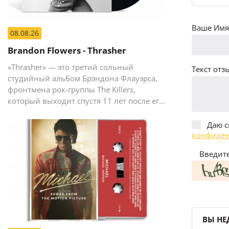
Ваше Имя 
08.08.26
Brandon Flowers - Thrasher
«Thrasher» — это третий сольный
Текст отзы
студийный альбом Брэндона Флауэрса,
фронтмена рок-группы The Killers,
который выходит спустя 11 лет после его
предыдущего сольного релиза The
Desired Effect (2015).
Даю с
конфиден
Введите
ВЫ НЕ