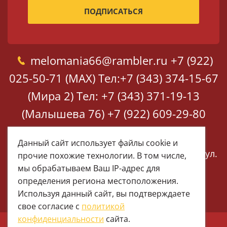
melomania66@rambler.ru
+7 (922)
025-50-71 (MAX)
Тел:+7 (343) 374-15-67
(Мира 2)
Тел: +7 (343) 371-19-13
(Малышева 76)
+7 (922) 609-29-80
(MAX)
Данный сайт использует файлы cookie и
Екатеринбург, ул. Мира 2
Екатеринбург, ул.
прочие похожие технологии. В том числе,
Малышева 76
мы обрабатываем Ваш IP-адрес для
определения региона местоположения.
Используя данный сайт, вы подтверждаете
свое согласие с
политикой
конфиденциальности
сайта.
© 1997 - 2026 Меломания