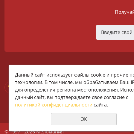
Получай
melomania66@rambler.ru
Данный сайт использует файлы cookie и прочие 
+7 (922) 025-50-71 (MAX)
технологии. В том числе, мы обрабатываем Ваш I
Тел:+7 (343) 374-15-67 (Мира 2)
для определения региона местоположения. Испо
Тел: +7 (343) 371-19-13 (Малышева
данный сайт, вы подтверждаете свое согласие с
+7 (922) 609-29-80 (MAX)
политикой конфиденциальности
сайта.
ОК
© 1997 - 2026 Меломания