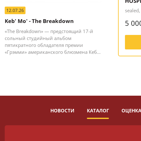
HOSP
12.07.26
sealed,
Keb' Mo' - The Breakdown
5 00
«The Breakdown» — предстоящий 17-й
сольный студийный альбом
пятикратного обладателя премии
«Грэмми» американского блюзмена Кеба
Мо (Кевина Мура).
НОВОСТИ
КАТАЛОГ
ОЦЕНКА