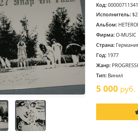
Код:
0000071134
Исполнитель:
$2
Альбом:
HETEROD
Фирма:
O-MUSIC
Страна:
Германи
Год:
1977
Жанр:
PROGRESSI
Тип:
Винил
5 000
руб.