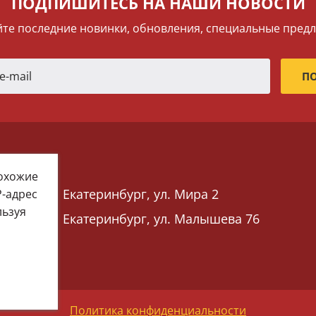
ПОДПИШИТЕСЬ НА НАШИ НОВОСТИ
те последние новинки, обновления, специальные пред
похожие
Екатеринбург, ул. Мира 2
P-адрес
льзуя
Екатеринбург, ул. Малышева 76
 76)
Политика конфиденциальности