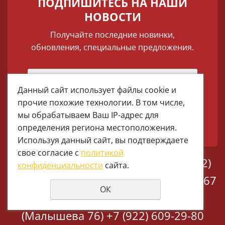
ПОДПИШИТЕСЬ НА НАШИ
НОВОСТИ
Получайте последние новинки,
обновления, специальные предложения.
Данный сайт использует файлы cookie и
прочие похожие технологии. В том числе,
мы обрабатываем Ваш IP-адрес для
определения региона местоположения.
Используя данный сайт, вы подтверждаете
свое согласие с
политикой
melomania66@rambler.ru
+7 (922)
конфиденциальности
сайта.
025-50-71 (MAX)
Тел:+7 (343) 374-15-67
ОК
(Мира 2)
Тел: +7 (343) 371-19-13
(Малышева 76)
+7 (922) 609-29-80