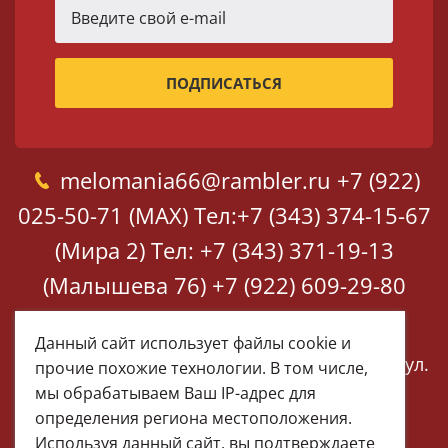
melomania66@rambler.ru
+7 (922)
025-50-71 (MAX)
Тел:+7 (343) 374-15-67
(Мира 2)
Тел: +7 (343) 371-19-13
(Малышева 76)
+7 (922) 609-29-80
(MAX)
Данный сайт использует файлы cookie и
Екатеринбург, ул. Мира 2
Екатеринбург, ул.
прочие похожие технологии. В том числе,
Малышева 76
мы обрабатываем Ваш IP-адрес для
определения региона местоположения.
Используя данный сайт, вы подтверждаете