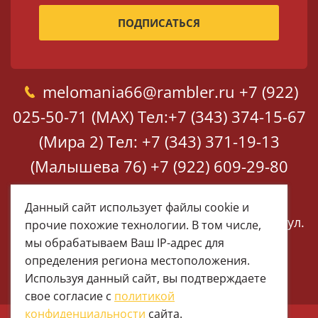
melomania66@rambler.ru
+7 (922)
025-50-71 (MAX)
Тел:+7 (343) 374-15-67
(Мира 2)
Тел: +7 (343) 371-19-13
(Малышева 76)
+7 (922) 609-29-80
(MAX)
Данный сайт использует файлы cookie и
Екатеринбург, ул. Мира 2
Екатеринбург, ул.
прочие похожие технологии. В том числе,
Малышева 76
мы обрабатываем Ваш IP-адрес для
определения региона местоположения.
Используя данный сайт, вы подтверждаете
свое согласие с
политикой
конфиденциальности
сайта.