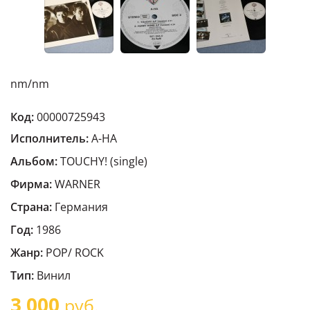
nm/nm
Код:
00000725943
Исполнитель:
A-HA
Альбом:
TOUCHY! (single)
Фирма:
WARNER
Страна:
Германия
Год:
1986
Жанр:
POP/ ROCK
Тип:
Винил
3 000
руб.