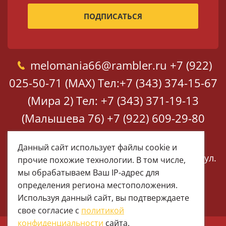
melomania66@rambler.ru
+7 (922)
025-50-71 (MAX)
Тел:+7 (343) 374-15-67
(Мира 2)
Тел: +7 (343) 371-19-13
(Малышева 76)
+7 (922) 609-29-80
(MAX)
Данный сайт использует файлы cookie и
Екатеринбург, ул. Мира 2
Екатеринбург, ул.
прочие похожие технологии. В том числе,
Малышева 76
мы обрабатываем Ваш IP-адрес для
определения региона местоположения.
Используя данный сайт, вы подтверждаете
свое согласие с
политикой
конфиденциальности
сайта.