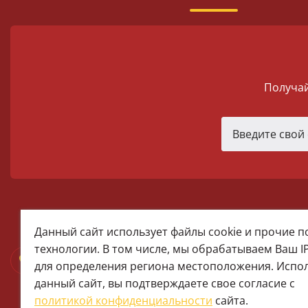
Получай
melomania66@rambler.ru
Данный сайт использует файлы cookie и прочие 
+7 (922) 025-50-71 (MAX)
технологии. В том числе, мы обрабатываем Ваш I
Тел:+7 (343) 374-15-67 (Мира 2)
для определения региона местоположения. Испо
Тел: +7 (343) 371-19-13 (Малышева
данный сайт, вы подтверждаете свое согласие с
+7 (922) 609-29-80 (MAX)
политикой конфиденциальности
сайта.