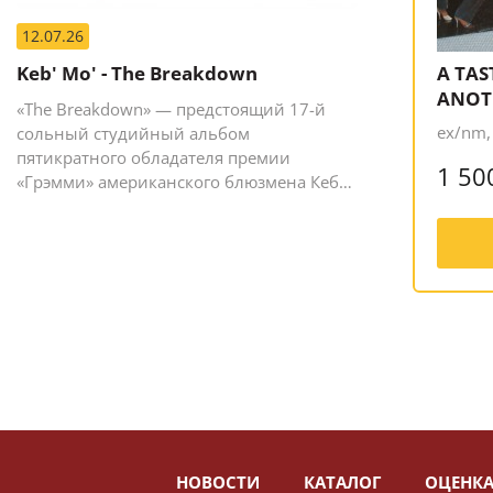
12.07.26
Keb' Mo' - The Breakdown
A TAS
ANOT
«The Breakdown» — предстоящий 17-й
ex/nm,
сольный студийный альбом
пятикратного обладателя премии
1 50
«Грэмми» американского блюзмена Кеба
Мо (Кевина Мура).
НОВОСТИ
КАТАЛОГ
ОЦЕНКА