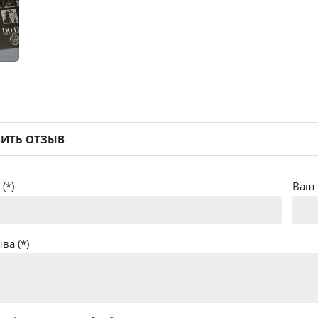
ИТЬ ОТЗЫВ
(*)
Ваш 
ва (*)