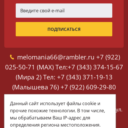
melomania66@rambler.ru
+7 (922)
025-50-71 (MAX)
Тел:+7 (343) 374-15-67
(Мира 2)
Тел: +7 (343) 371-19-13
(Малышева 76)
+7 (922) 609-29-80
(MAX)
Данный сайт использует файлы cookie и
Екатеринбург, ул. Мира 2
Екатеринбург, ул.
прочие похожие технологии. В том числе,
Малышева 76
мы обрабатываем Ваш IP-адрес для
определения региона местоположения.