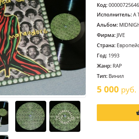
Код:
0000072564
Исполнитель:
A 
Альбом:
MIDNIG
Фирма:
JIVE
Страна:
Европейс
Год:
1993
Жанр:
RAP
Тип:
Винил
5 000
руб.