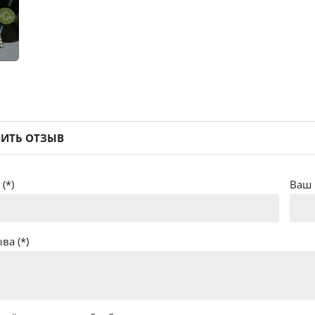
ИТЬ ОТЗЫВ
(*)
Ваш 
ва (*)