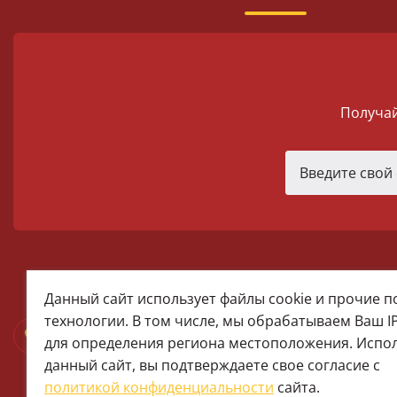
Получай
melomania66@rambler.ru
Данный сайт использует файлы cookie и прочие 
+7 (922) 025-50-71 (MAX)
технологии. В том числе, мы обрабатываем Ваш I
Тел:+7 (343) 374-15-67 (Мира 2)
для определения региона местоположения. Испо
Тел: +7 (343) 371-19-13 (Малышева
данный сайт, вы подтверждаете свое согласие с
+7 (922) 609-29-80 (MAX)
политикой конфиденциальности
сайта.