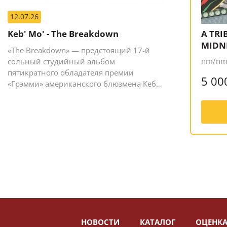
12.07.26
Keb' Mo' - The Breakdown
A TRI
MIDN
«The Breakdown» — предстоящий 17-й
nm/nm,
сольный студийный альбом
пятикратного обладателя премии
5 00
«Грэмми» американского блюзмена Кеба
Мо (Кевина Мура).
НОВОСТИ
КАТАЛОГ
ОЦЕНКА