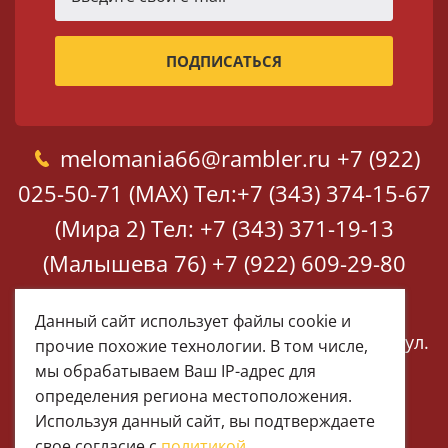
melomania66@rambler.ru
+7 (922)
025-50-71 (MAX)
Тел:+7 (343) 374-15-67
(Мира 2)
Тел: +7 (343) 371-19-13
(Малышева 76)
+7 (922) 609-29-80
(MAX)
Данный сайт использует файлы cookie и
Екатеринбург, ул. Мира 2
Екатеринбург, ул.
прочие похожие технологии. В том числе,
Малышева 76
мы обрабатываем Ваш IP-адрес для
определения региона местоположения.
Используя данный сайт, вы подтверждаете
свое согласие с
политикой