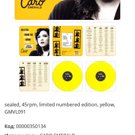
sealed, 45rpm, limited numbered edition, yellow,
GMVL091
Код:
00000350134