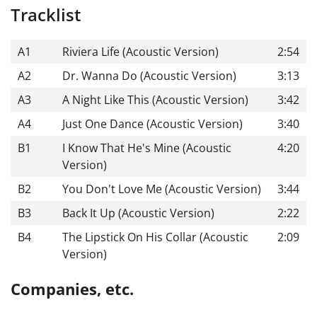
Tracklist
A1
Riviera Life (Acoustic Version)
2:54
A2
Dr. Wanna Do (Acoustic Version)
3:13
A3
A Night Like This (Acoustic Version)
3:42
A4
Just One Dance (Acoustic Version)
3:40
B1
I Know That He's Mine (Acoustic
4:20
Version)
B2
You Don't Love Me (Acoustic Version)
3:44
B3
Back It Up (Acoustic Version)
2:22
B4
The Lipstick On His Collar (Acoustic
2:09
Version)
Companies, etc.