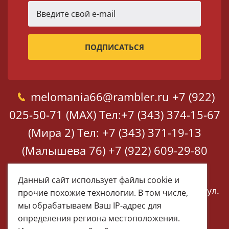
melomania66@rambler.ru
+7 (922)
025-50-71 (MAX)
Тел:+7 (343) 374-15-67
(Мира 2)
Тел: +7 (343) 371-19-13
(Малышева 76)
+7 (922) 609-29-80
(MAX)
Данный сайт использует файлы cookie и
Екатеринбург, ул. Мира 2
Екатеринбург, ул.
прочие похожие технологии. В том числе,
Малышева 76
мы обрабатываем Ваш IP-адрес для
определения региона местоположения.