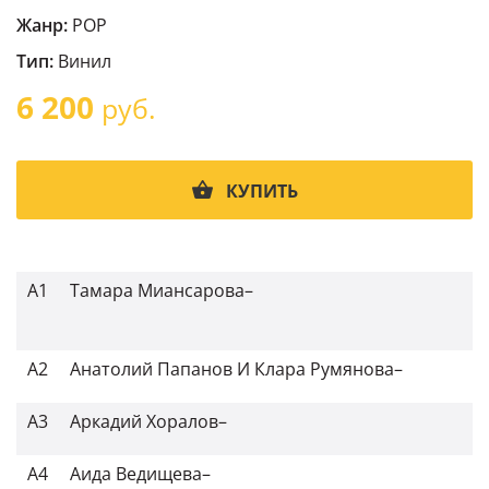
Жанр:
POP
Тип:
Винил
6 200
руб.
КУПИТЬ
A1
Тамара Миансарова
–
A2
Анатолий Папанов
И
Клара Румянова
–
A3
Аркадий Хоралов
–
A4
Аида Ведищева
–