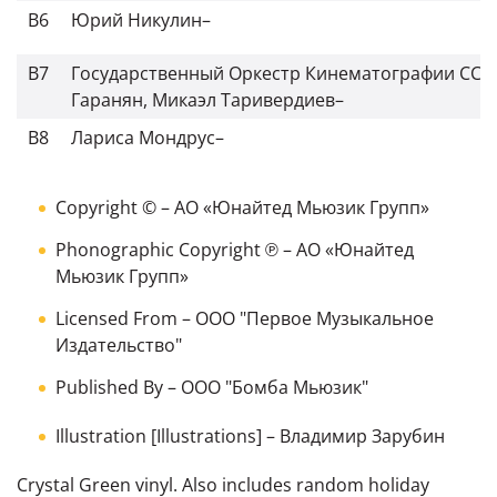
B6
Юрий Никулин
–
B7
Государственный Оркестр Кинематографии ССС
Гаранян
,
Микаэл Таривердиев
–
B8
Лариса Мондрус
–
Copyright ©
–
АО «Юнайтед Мьюзик Групп»
Phonographic Copyright ℗
–
АО «Юнайтед
Мьюзик Групп»
Licensed From
–
ООО "Первое Музыкальное
Издательство"
Published By
–
ООО "Бомба Мьюзик"
Illustration [Illustrations]
–
Владимир Зарубин
Crystal Green vinyl. Also includes random holiday