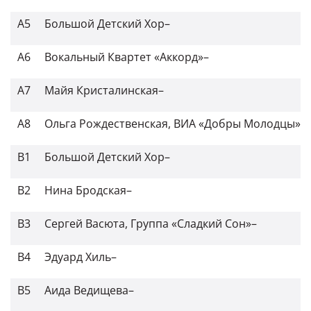
A5
Большой Детский Хор
–
A6
Вокальный Квартет «Аккорд»
–
A7
Майя Кристалинская
–
A8
Ольга Рождественская
,
ВИА «Добры Молодцы»
–
B1
Большой Детский Хор
–
B2
Нина Бродская
–
B3
Сергей Васюта
,
Группа «Сладкий Сон»
–
B4
Эдуард Хиль
–
B5
Аида Ведищева
–