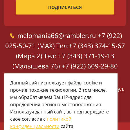
melomania66@rambler.ru
+7 (922)
025-50-71 (MAX)
Тел:+7 (343) 374-15-67
(Мира 2)
Тел: +7 (343) 371-19-13
(Малышева 76)
+7 (922) 609-29-80
(MAX)
Данный сайт использует файлы cookie и
Екатеринбург, ул. Мира 2
Екатеринбург, ул.
прочие похожие технологии. В том числе,
Малышева 76
мы обрабатываем Ваш IP-адрес для
определения региона местоположения.
Используя данный сайт, вы подтверждаете
свое согласие с
политикой
конфиденциальности
сайта.