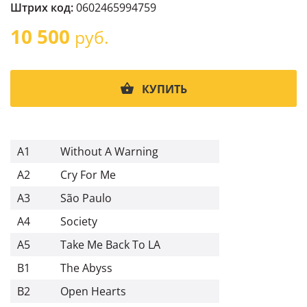
Штрих код:
0602465994759
10 500
руб.
КУПИТЬ
A1
Without A Warning
A2
Cry For Me
A3
São Paulo
A4
Society
A5
Take Me Back To LA
B1
The Abyss
B2
Open Hearts