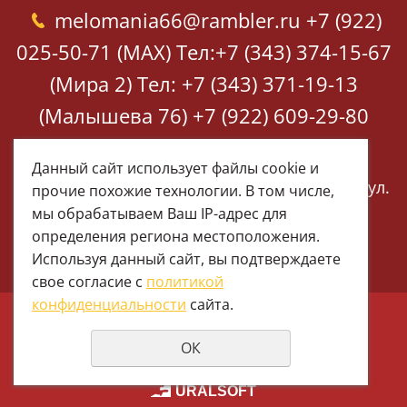
melomania66@rambler.ru
+7 (922)
025-50-71 (MAX)
Тел:+7 (343) 374-15-67
(Мира 2)
Тел: +7 (343) 371-19-13
(Малышева 76)
+7 (922) 609-29-80
(MAX)
Данный сайт использует файлы cookie и
Екатеринбург, ул. Мира 2
Екатеринбург, ул.
прочие похожие технологии. В том числе,
Малышева 76
мы обрабатываем Ваш IP-адрес для
определения региона местоположения.
Используя данный сайт, вы подтверждаете
свое согласие с
политикой
конфиденциальности
сайта.
© 1997 - 2026 Меломания
ОК
Политика конфиденциальности
создание сайтов
URALSOFT