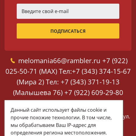
melomania66@rambler.ru
+7 (922)
025-50-71 (MAX)
Тел:+7 (343) 374-15-67
(Мира 2)
Тел: +7 (343) 371-19-13
(Малышева 76)
+7 (922) 609-29-80
(MAX)
Данный сайт использует файлы cookie и
Екатеринбург, ул. Мира 2
Екатеринбург, ул.
прочие похожие технологии. В том числе,
Малышева 76
мы обрабатываем Ваш IP-адрес для
определения региона местоположения.