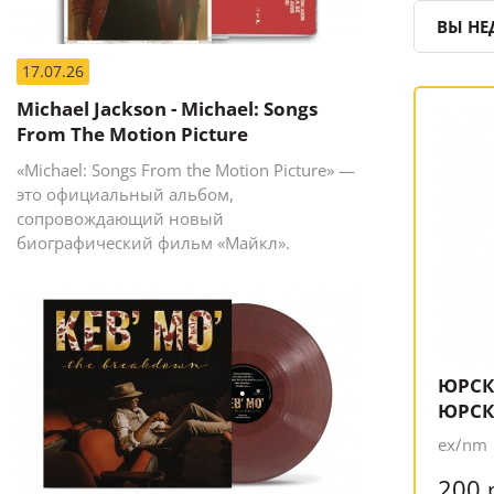
ВЫ НЕ
17.07.26
Michael Jackson - Michael: Songs
From The Motion Picture
«Michael: Songs From the Motion Picture» —
это официальный альбом,
сопровождающий новый
биографический фильм «Майкл».
ЮРСК
ЮРСК
ex/nm
200