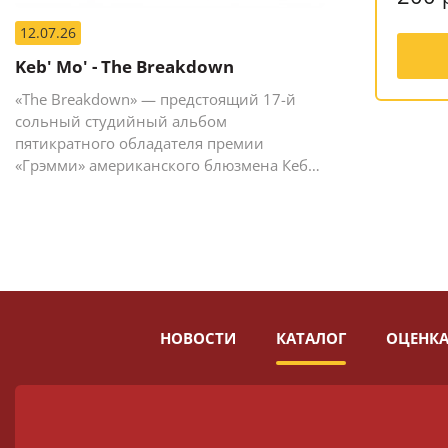
12.07.26
Keb' Mo' - The Breakdown
«The Breakdown» — предстоящий 17-й
сольный студийный альбом
пятикратного обладателя премии
«Грэмми» американского блюзмена Кеба
Мо (Кевина Мура).
НОВОСТИ
КАТАЛОГ
ОЦЕНКА