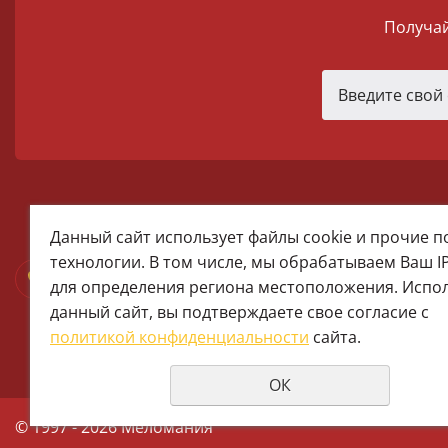
Получай
melomania66@rambler.ru
Данный сайт использует файлы cookie и прочие 
+7 (922) 025-50-71 (MAX)
технологии. В том числе, мы обрабатываем Ваш I
Тел:+7 (343) 374-15-67 (Мира 2)
для определения региона местоположения. Испо
Тел: +7 (343) 371-19-13 (Малышева
данный сайт, вы подтверждаете свое согласие с
+7 (922) 609-29-80 (MAX)
политикой конфиденциальности
сайта.
ОК
© 1997 - 2026 Меломания