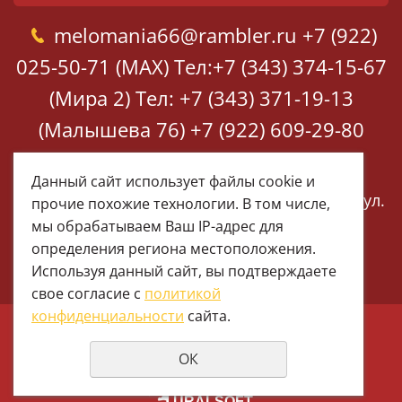
melomania66@rambler.ru
+7 (922)
025-50-71 (MAX)
Тел:+7 (343) 374-15-67
(Мира 2)
Тел: +7 (343) 371-19-13
(Малышева 76)
+7 (922) 609-29-80
(MAX)
Данный сайт использует файлы cookie и
Екатеринбург, ул. Мира 2
Екатеринбург, ул.
прочие похожие технологии. В том числе,
Малышева 76
мы обрабатываем Ваш IP-адрес для
определения региона местоположения.
Используя данный сайт, вы подтверждаете
свое согласие с
политикой
конфиденциальности
сайта.
© 1997 - 2026 Меломания
ОК
Политика конфиденциальности
создание сайтов
URALSOFT