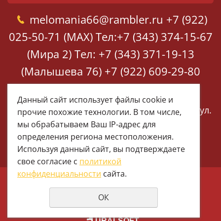
melomania66@rambler.ru
+7 (922)
025-50-71 (MAX)
Тел:+7 (343) 374-15-67
(Мира 2)
Тел: +7 (343) 371-19-13
(Малышева 76)
+7 (922) 609-29-80
(MAX)
Данный сайт использует файлы cookie и
Екатеринбург, ул. Мира 2
Екатеринбург, ул.
прочие похожие технологии. В том числе,
Малышева 76
мы обрабатываем Ваш IP-адрес для
определения региона местоположения.
Используя данный сайт, вы подтверждаете
свое согласие с
политикой
конфиденциальности
сайта.
© 1997 - 2026 Меломания
ОК
Политика конфиденциальности
создание сайтов
URALSOFT