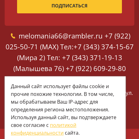
melomania66@rambler.ru
+7 (922)
025-50-71 (MAX)
Тел:+7 (343) 374-15-67
(Мира 2)
Тел: +7 (343) 371-19-13
(Малышева 76)
+7 (922) 609-29-80
(MAX)
Данный сайт использует файлы cookie и
Екатеринбург, ул. Мира 2
Екатеринбург, ул.
прочие похожие технологии. В том числе,
Малышева 76
мы обрабатываем Ваш IP-адрес для
определения региона местоположения.
Используя данный сайт, вы подтверждаете
свое согласие с
политикой
конфиденциальности
сайта.
© 1997 - 2026 Меломания