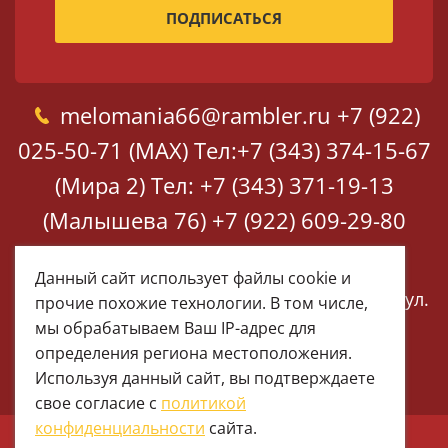
melomania66@rambler.ru
+7 (922)
025-50-71 (MAX)
Тел:+7 (343) 374-15-67
(Мира 2)
Тел: +7 (343) 371-19-13
(Малышева 76)
+7 (922) 609-29-80
(MAX)
Данный сайт использует файлы cookie и
Екатеринбург, ул. Мира 2
Екатеринбург, ул.
прочие похожие технологии. В том числе,
Малышева 76
мы обрабатываем Ваш IP-адрес для
определения региона местоположения.
Используя данный сайт, вы подтверждаете
свое согласие с
политикой
конфиденциальности
сайта.
© 1997 - 2026 Меломания