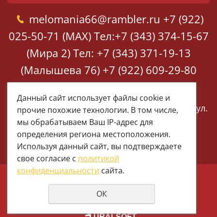
melomania66@rambler.ru
+7 (922)
025-50-71 (MAX)
Тел:+7 (343) 374-15-67
(Мира 2)
Тел: +7 (343) 371-19-13
(Малышева 76)
+7 (922) 609-29-80
(MAX)
Данный сайт использует файлы cookie и
Екатеринбург, ул. Мира 2
Екатеринбург, ул.
прочие похожие технологии. В том числе,
Малышева 76
мы обрабатываем Ваш IP-адрес для
определения региона местоположения.
Используя данный сайт, вы подтверждаете
свое согласие с
политикой
конфиденциальности
сайта.
© 1997 - 2026 Меломания
ОК
Политика конфиденциальности
создание сайтов
URALSOFT