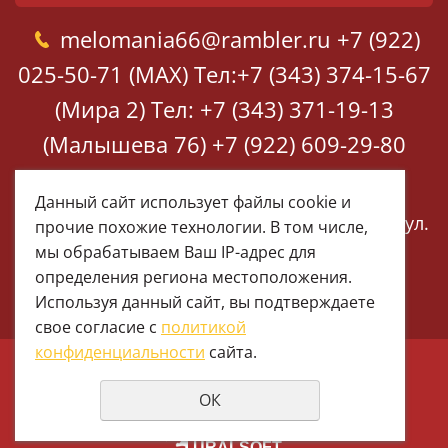
melomania66@rambler.ru
+7 (922)
025-50-71 (MAX)
Тел:+7 (343) 374-15-67
(Мира 2)
Тел: +7 (343) 371-19-13
(Малышева 76)
+7 (922) 609-29-80
(MAX)
Данный сайт использует файлы cookie и
Екатеринбург, ул. Мира 2
Екатеринбург, ул.
прочие похожие технологии. В том числе,
Малышева 76
мы обрабатываем Ваш IP-адрес для
определения региона местоположения.
Используя данный сайт, вы подтверждаете
свое согласие с
политикой
конфиденциальности
сайта.
© 1997 - 2026 Меломания
ОК
Политика конфиденциальности
создание сайтов
URALSOFT