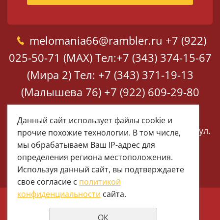
melomania66@rambler.ru
+7 (922)
025-50-71 (MAX)
Тел:+7 (343) 374-15-67
(Мира 2)
Тел: +7 (343) 371-19-13
(Малышева 76)
+7 (922) 609-29-80
(MAX)
Данный сайт использует файлы cookie и
Екатеринбург, ул. Мира 2
Екатеринбург, ул.
прочие похожие технологии. В том числе,
Малышева 76
мы обрабатываем Ваш IP-адрес для
определения региона местоположения.
Используя данный сайт, вы подтверждаете
свое согласие с
политикой
конфиденциальности
сайта.
© 1997 - 2026 Меломания
ОК
Политика конфиденциальности