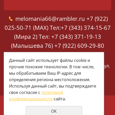
melomania66@rambler.ru
+7 (922)
025-50-71 (MAX)
Тел:+7 (343) 374-15-67
(Мира 2)
Тел: +7 (343) 371-19-13
(Малышева 76)
+7 (922) 609-29-80
(MAX)
Данный сайт использует файлы cookie и
Екатеринбург, ул. Мира 2
Екатеринбург, ул.
прочие похожие технологии. В том числе,
Малышева 76
мы обрабатываем Ваш IP-адрес для
определения региона местоположения.
Используя данный сайт, вы подтверждаете
свое согласие с
политикой
конфиденциальности
сайта.
© 1997 - 2026 Меломания
ОК
Политика конфиденциальности