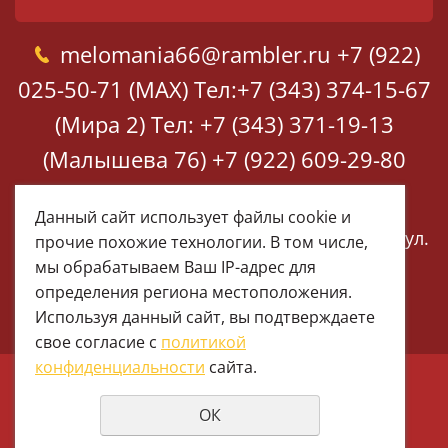
melomania66@rambler.ru
+7 (922)
025-50-71 (MAX)
Тел:+7 (343) 374-15-67
(Мира 2)
Тел: +7 (343) 371-19-13
(Малышева 76)
+7 (922) 609-29-80
(MAX)
Данный сайт использует файлы cookie и
Екатеринбург, ул. Мира 2
Екатеринбург, ул.
прочие похожие технологии. В том числе,
Малышева 76
мы обрабатываем Ваш IP-адрес для
определения региона местоположения.
Используя данный сайт, вы подтверждаете
свое согласие с
политикой
конфиденциальности
сайта.
© 1997 - 2026 Меломания
ОК
Политика конфиденциальности
создание сайтов