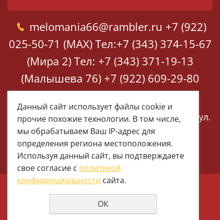
melomania66@rambler.ru
+7 (922)
025-50-71 (MAX)
Тел:+7 (343) 374-15-67
(Мира 2)
Тел: +7 (343) 371-19-13
(Малышева 76)
+7 (922) 609-29-80
(MAX)
Данный сайт использует файлы cookie и
Екатеринбург, ул. Мира 2
Екатеринбург, ул.
прочие похожие технологии. В том числе,
Малышева 76
мы обрабатываем Ваш IP-адрес для
определения региона местоположения.
Используя данный сайт, вы подтверждаете
свое согласие с
политикой
конфиденциальности
сайта.
© 1997 - 2026 Меломания
ОК
Политика конфиденциальности
создание сайтов