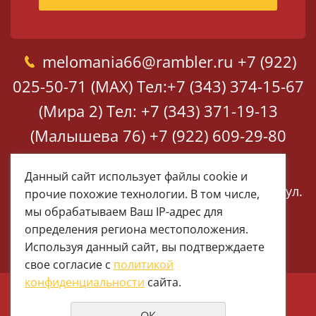
melomania66@rambler.ru
+7 (922)
025-50-71 (MAX)
Тел:+7 (343) 374-15-67
(Мира 2)
Тел: +7 (343) 371-19-13
(Малышева 76)
+7 (922) 609-29-80
(MAX)
Данный сайт использует файлы cookie и
Екатеринбург, ул. Мира 2
Екатеринбург, ул.
прочие похожие технологии. В том числе,
Малышева 76
мы обрабатываем Ваш IP-адрес для
определения региона местоположения.
Используя данный сайт, вы подтверждаете
свое согласие с
политикой
конфиденциальности
сайта.
© 1997 - 2026 Меломания