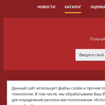
НОВОСТИ
КАТАЛОГ
ОЦЕНКА
Получай
melomania66@rambler.ru
Данный сайт использует файлы cookie и прочие 
+7 (922) 025-50-71 (MAX)
технологии. В том числе, мы обрабатываем Ваш I
Тел:+7 (343) 374-15-67 (Мира 2)
для определения региона местоположения. Испо
Тел: +7 (343) 371-19-13 (Малышева