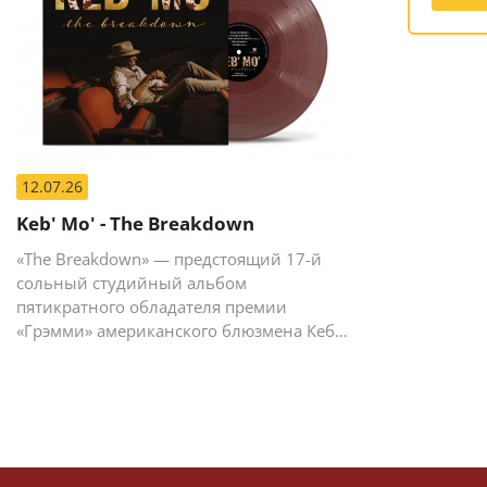
12.07.26
Keb' Mo' - The Breakdown
«The Breakdown» — предстоящий 17-й
сольный студийный альбом
пятикратного обладателя премии
«Грэмми» американского блюзмена Кеба
Мо (Кевина Мура).