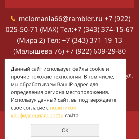
melomania66@rambler.ru
+7 (922)
025-50-71 (MAX)
Тел:+7 (343) 374-15-67
(Мира 2)
Тел: +7 (343) 371-19-13
(Малышева 76)
+7 (922) 609-29-80
(MAX)
Данный сайт использует файлы cookie и
Екатеринбург, ул. Мира 2
Екатеринбург, ул.
прочие похожие технологии. В том числе,
Малышева 76
мы обрабатываем Ваш IP-адрес для
определения региона местоположения.
Используя данный сайт, вы подтверждаете
свое согласие с
политикой
конфиденциальности
сайта.
© 1997 - 2026 Меломания
ОК
Политика конфиденциальности