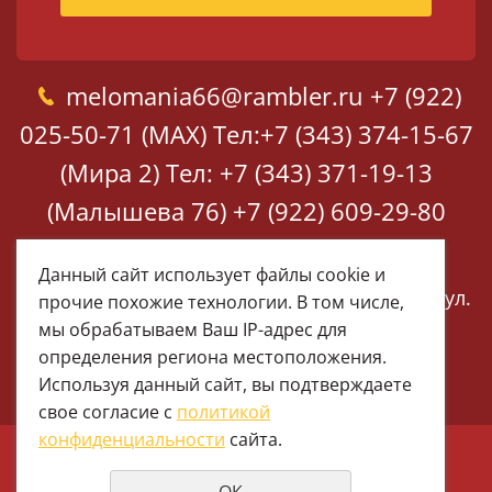
melomania66@rambler.ru
+7 (922)
025-50-71 (MAX)
Тел:+7 (343) 374-15-67
(Мира 2)
Тел: +7 (343) 371-19-13
(Малышева 76)
+7 (922) 609-29-80
(MAX)
Данный сайт использует файлы cookie и
Екатеринбург, ул. Мира 2
Екатеринбург, ул.
прочие похожие технологии. В том числе,
Малышева 76
мы обрабатываем Ваш IP-адрес для
определения региона местоположения.
Используя данный сайт, вы подтверждаете
свое согласие с
политикой
конфиденциальности
сайта.
© 1997 - 2026 Меломания