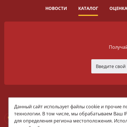
НОВОСТИ
КАТАЛОГ
ОЦЕНКА
Получай
melomania66@rambler.ru
Данный сайт использует файлы cookie и прочие 
+7 (922) 025-50-71 (MAX)
технологии. В том числе, мы обрабатываем Ваш I
Тел:+7 (343) 374-15-67 (Мира 2)
для определения региона местоположения. Испо
Тел: +7 (343) 371-19-13 (Малышева