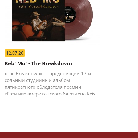
12.07.26
Keb' Mo' - The Breakdown
«The Breakdown» — предстоящий 17-й
сольный студийный альбом
пятикратного обладателя премии
«Грэмми» американского блюзмена Кеба
Мо (Кевина Мура).