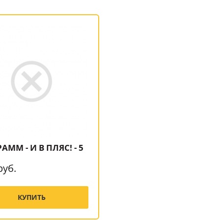
РАММ - И В ПЛЯС! - 5
руб.
КУПИТЬ