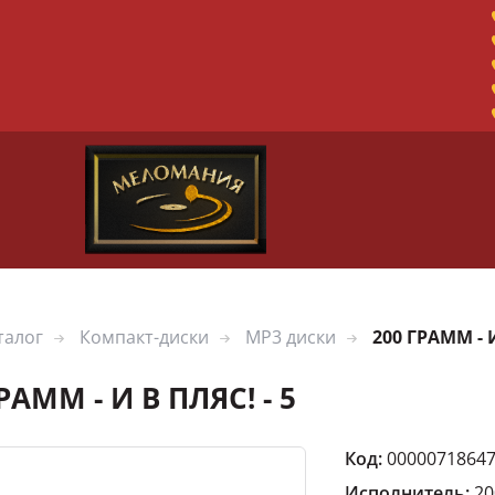
талог
Компакт-диски
MP3 диски
200 ГРАММ - И
РАММ - И В ПЛЯС! - 5
Код:
0000071864
Исполнитель:
20