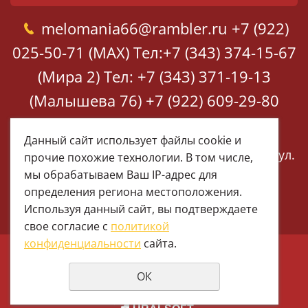
melomania66@rambler.ru
+7 (922)
025-50-71 (MAX)
Тел:+7 (343) 374-15-67
(Мира 2)
Тел: +7 (343) 371-19-13
(Малышева 76)
+7 (922) 609-29-80
(MAX)
Данный сайт использует файлы cookie и
Екатеринбург, ул. Мира 2
Екатеринбург, ул.
прочие похожие технологии. В том числе,
Малышева 76
мы обрабатываем Ваш IP-адрес для
определения региона местоположения.
Используя данный сайт, вы подтверждаете
свое согласие с
политикой
конфиденциальности
сайта.
© 1997 - 2026 Меломания
ОК
Политика конфиденциальности
создание сайтов