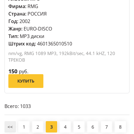
Фирма:
RMG
Страна:
РОССИЯ
Год:
2002
Жанр:
EURO-DISCO
Тип:
MP3 диски
Штрих код:
4601365010510
nm/vg, RMG 1089 MP3, 192kBit/sec, 44.1 kHZ, 120
ТРЕКОВ
150
руб.
КУПИТЬ
Всего: 1033
<<
1
2
3
4
5
6
7
8