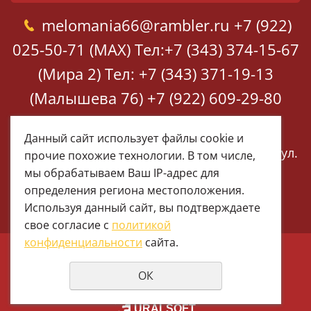
melomania66@rambler.ru
+7 (922)
025-50-71 (MAX)
Тел:+7 (343) 374-15-67
(Мира 2)
Тел: +7 (343) 371-19-13
(Малышева 76)
+7 (922) 609-29-80
(MAX)
Данный сайт использует файлы cookie и
Екатеринбург, ул. Мира 2
Екатеринбург, ул.
прочие похожие технологии. В том числе,
Малышева 76
мы обрабатываем Ваш IP-адрес для
определения региона местоположения.
Используя данный сайт, вы подтверждаете
свое согласие с
политикой
конфиденциальности
сайта.
© 1997 - 2026 Меломания
ОК
Политика конфиденциальности
создание сайтов
URALSOFT