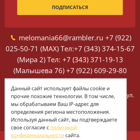
melomania66@rambler.ru
+7 (922)
025-50-71 (MAX)
Тел:+7 (343) 374-15-67
(Мира 2)
Тел: +7 (343) 371-19-13
(Малышева 76)
+7 (922) 609-29-80
(MAX)
Данный сайт использует файлы cookie и
Екатеринбург, ул. Мира 2
Екатеринбург, ул.
прочие похожие технологии. В том числе,
Малышева 76
мы обрабатываем Ваш IP-адрес для
определения региона местоположения.
Используя данный сайт, вы подтверждаете
свое согласие с
политикой
конфиденциальности
сайта.
© 1997 - 2026 Меломания