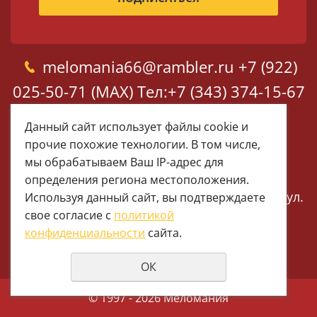
melomania66@rambler.ru
+7 (922)
025-50-71 (MAX)
Тел:+7 (343) 374-15-67
(Мира 2)
Тел: +7 (343) 371-19-13
Данный сайт использует файлы cookie и
(Малышева 76)
+7 (922) 609-29-80
прочие похожие технологии. В том числе,
мы обрабатываем Ваш IP-адрес для
(MAX)
определения региона местоположения.
Екатеринбург, ул. Мира 2
Екатеринбург, ул.
Используя данный сайт, вы подтверждаете
свое согласие с
политикой
Малышева 76
конфиденциальности
сайта.
ОК
© 1997 - 2026 Меломания