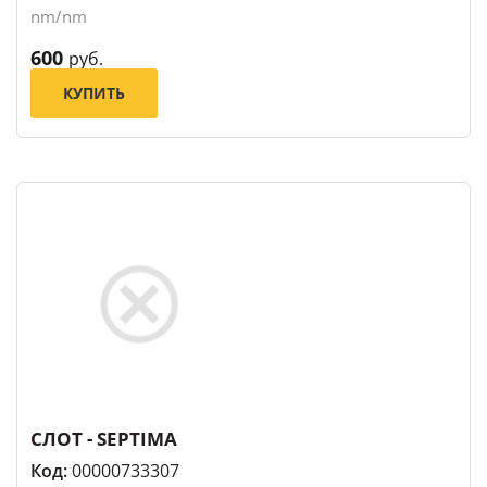
nm/nm
600
руб.
КУПИТЬ
СЛОТ - SEPTIMA
Код:
00000733307