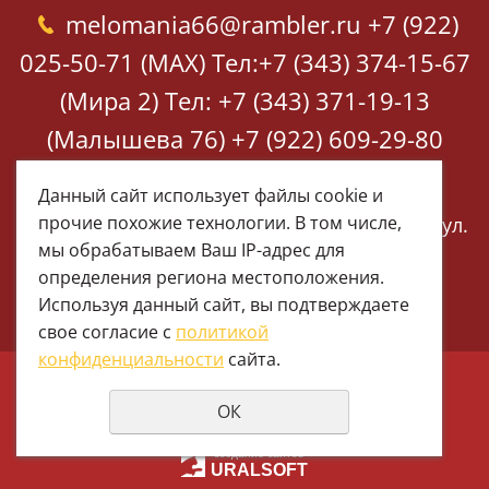
melomania66@rambler.ru
+7 (922)
025-50-71 (MAX)
Тел:+7 (343) 374-15-67
(Мира 2)
Тел: +7 (343) 371-19-13
(Малышева 76)
+7 (922) 609-29-80
(MAX)
Данный сайт использует файлы cookie и
прочие похожие технологии. В том числе,
Екатеринбург, ул. Мира 2
Екатеринбург, ул.
мы обрабатываем Ваш IP-адрес для
Малышева 76
определения региона местоположения.
Используя данный сайт, вы подтверждаете
свое согласие с
политикой
конфиденциальности
сайта.
© 1997 - 2026 Меломания
ОК
Политика конфиденциальности
создание сайтов
URALSOFT