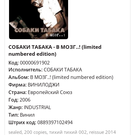
СОБАКИ ТАБАКА - В МОЗГ..! (limited
numbered edition)
Код:
00000691902
Исполнитель:
СОБАКИ ТАБАКА
Альбом:
В МОЗГ..! (limited numbered edition)
Фирма:
ВИНИЛОДЖИ
Страна:
Европейский Cоюз
Год:
2006
Жанр:
INDUSTRIAL
Тип:
Винил
Штрих код:
0889397102494
sealed, 200 copies, тихий тихий 002, reissue 2014