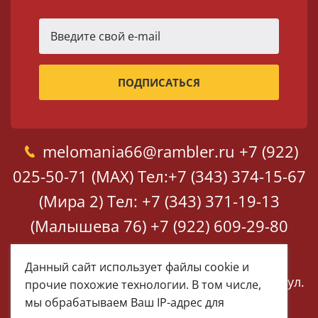
melomania66@rambler.ru
+7 (922)
025-50-71 (MAX)
Тел:+7 (343) 374-15-67
(Мира 2)
Тел: +7 (343) 371-19-13
(Малышева 76)
+7 (922) 609-29-80
(MAX)
Данный сайт использует файлы cookie и
Екатеринбург, ул. Мира 2
Екатеринбург, ул.
прочие похожие технологии. В том числе,
Малышева 76
мы обрабатываем Ваш IP-адрес для