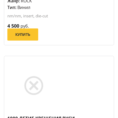
Жанр:
ROCK
Тип:
Винил
nm/nm, insert, die-cut
4 500
руб.
КУПИТЬ