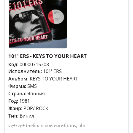
101' ERS - KEYS TO YOUR HEART
Код:
00000715308
Исполнитель:
101' ERS
Альбом:
KEYS TO YOUR HEART
Фирма:
SMS
Страна:
Япония
Год:
1981
Жанр:
POP/ ROCK
Тип:
Винил
vg+/vg+ (небольшой изгиб), ins, obi