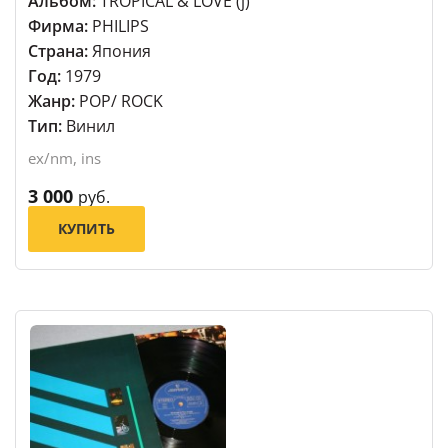
Альбом:
TROPICAL & LOVE (j)
Фирма:
PHILIPS
Страна:
Япония
Год:
1979
Жанр:
POP/ ROCK
Тип:
Винил
ex/nm, ins
3 000
руб.
КУПИТЬ