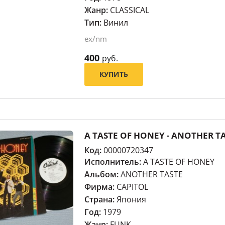
Жанр:
CLASSICAL
Тип:
Винил
ex/nm
400
руб.
КУПИТЬ
A TASTE OF HONEY - ANOTHER T
Код:
00000720347
Исполнитель:
A TASTE OF HONEY
Альбом:
ANOTHER TASTE
Фирма:
CAPITOL
Страна:
Япония
Год:
1979
Жанр:
FUNK