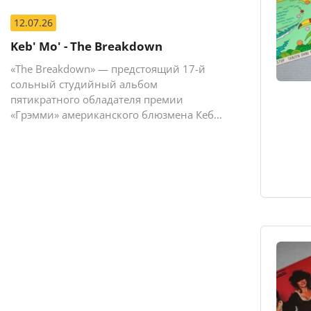
12.07.26
Keb' Mo' - The Breakdown
«The Breakdown» — предстоящий 17-й
сольный студийный альбом
пятикратного обладателя премии
«Грэмми» американского блюзмена Кеба
Мо (Кевина Мура).