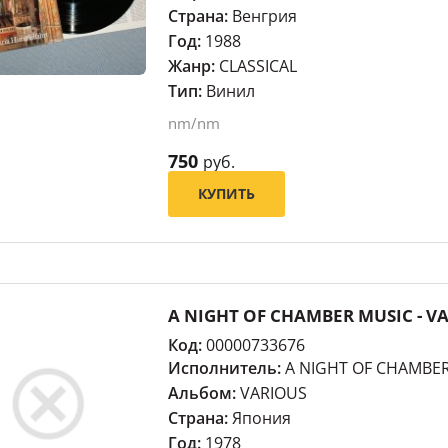
Страна:
Венгрия
Год:
1988
Жанр:
CLASSICAL
Тип:
Винил
nm/nm
750
руб.
КУПИТЬ
A NIGHT OF CHAMBER MUSIC - V
Код:
00000733676
Исполнитель:
A NIGHT OF CHAMBE
Альбом:
VARIOUS
Страна:
Япония
Год:
1978