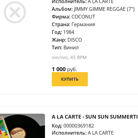
Исполнитель:
A LA CARTE
Альбом:
JIMMY GIMME REGGAE (7")
Фирма:
COCONUT
Страна:
Германия
Год:
1984
Жанр:
DISCO
Тип:
Винил
nm/nm, 45 RPM
1 000
руб.
КУПИТЬ
A LA CARTE - SUN SUN SUMMERT
Код:
00000369182
Исполнитель:
A LA CARTE