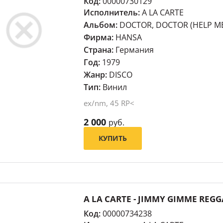
Код:
00000730129
Исполнитель:
A LA CARTE
Альбом:
DOCTOR, DOCTOR (HELP ME
Фирма:
HANSA
Страна:
Германия
Год:
1979
Жанр:
DISCO
Тип:
Винил
ex/nm, 45 RP<
2 000
руб.
КУПИТЬ
A LA CARTE - JIMMY GIMME REGGA
Код:
00000734238