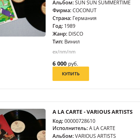
Альбом:
SUN SUN SUMMERTIME
Фирма:
COCONUT
Страна:
Германия
Год:
1989
Жанр:
DISCO
Тип:
Винил
ex/nm/nm
6 000
руб.
КУПИТЬ
A LA CARTE - VARIOUS ARTISTS
Код:
00000728610
Исполнитель:
A LA CARTE
Альбом:
VARIOUS ARTISTS