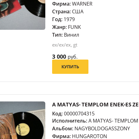
Фирма:
WARNER
Страна:
США
Год:
1979
Жанр:
FUNK
Тип:
Винил
ex/ex/ex, gt
3 000
руб.
КУПИТЬ
A MATYAS- TEMPLOM ENEK-ES 
Код:
00000704315
Исполнитель:
A MATYAS- TEMPLOM
Альбом:
NAGYBOLDOGASSZONY
Фирма:
HUNGAROTON