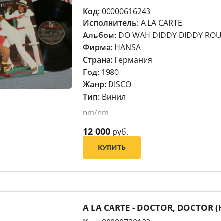
Код:
00000616243
Исполнитель:
A LA CARTE
Альбом:
DO WAH DIDDY DIDDY ROUN
Фирма:
HANSA
Страна:
Германия
Год:
1980
Жанр:
DISCO
Тип:
Винил
nm/nm
12 000
руб.
КУПИТЬ
A LA CARTE - DOCTOR, DOCTOR (