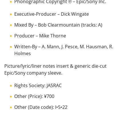
Phonographic Copyright ℗
– Epic/Sony Inc.
Executive-Producer
–
Dick Wingate
Mixed By
–
Bob Clearmountain
(tracks: A)
Producer
–
Mike Thorne
Written-By
–
A. Mann
,
J. Pesce
,
M. Hausman
,
R.
Holmes
Picture/lyric/liner notes insert & generic die-cut
Epic/Sony company sleeve.
Rights Society: JASRAC
Other (Price): ¥700
Other (Date code): I•5•22