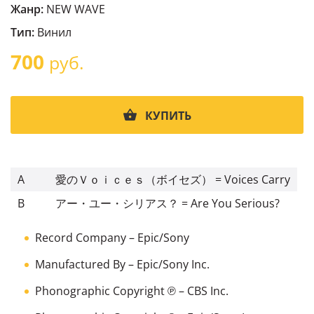
Жанр:
NEW WAVE
Тип:
Винил
700
руб.
КУПИТЬ
A
愛のＶｏｉｃｅｓ（ボイセズ） = Voices Carry
B
アー・ユー・シリアス？ = Are You Serious?
Record Company
– Epic/Sony
Manufactured By
– Epic/Sony Inc.
Phonographic Copyright ℗
– CBS Inc.