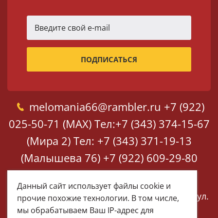
melomania66@rambler.ru
+7 (922)
025-50-71 (MAX)
Тел:+7 (343) 374-15-67
(Мира 2)
Тел: +7 (343) 371-19-13
(Малышева 76)
+7 (922) 609-29-80
(MAX)
Данный сайт использует файлы cookie и
Екатеринбург, ул. Мира 2
Екатеринбург, ул.
прочие похожие технологии. В том числе,
Малышева 76
мы обрабатываем Ваш IP-адрес для