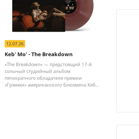
12.07.26
Keb' Mo' - The Breakdown
«The Breakdown» — предстоящий 17-й
сольный студийный альбом
пятикратного обладателя премии
«Грэмми» американского блюзмена Кеба
Мо (Кевина Мура).